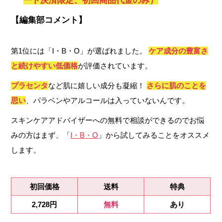
ード決済限定、初回商品代金のみ）
【編集部コメント】
第1位には「I・B・O」が選ばれました。
ケア成分の豊富さ
と続けやすい低価格
が評価されています。
プラセンタ
など肌に嬉しい成分も凝縮！
さらに肌のことを
思い
、パラベンやアルコールは入っていないんです。
スキンケアアドバイザーへの無料で相談ができるのでお悩
みの方はまず、「
I・B・O
」から試してみることをオススメ
します。
初回価格
送料
特典
2,728円
無料
あり