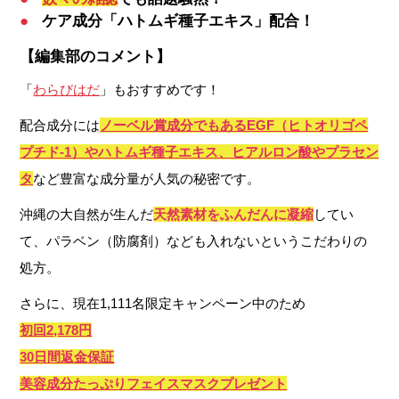
●
ケア成分「ハトムギ種子エキス」配合！
【編集部のコメント】
「
わらびはだ
」もおすすめです！
配合成分には
ノーベル賞成分でもあるEGF（ヒトオリゴペ
プチド-1）やハトムギ種子エキス、ヒアルロン酸やプラセン
タ
など豊富な成分量が人気の秘密です。
沖縄の大自然が生んだ
天然素材をふんだんに凝縮
してい
て、パラベン（防腐剤）なども入れないというこだわりの
処方。
さらに、現在1,111名限定キャンペーン中のため
初回2,178円
30日間返金保証
美容成分たっぷりフェイスマスクプレゼント