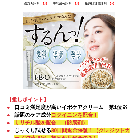
保湿力評判
4.9
美容成分評判
4.9
敏感肌対策評判
5.0
【推しポイント】
●
口コミ満足度が高いイボケアクリーム 第1位※
●
話題のケア成分
ヨクイニンを配合！
●
サリチル酸を配合！（防腐剤）
●
じっくり試せる
30日間返金保証！（クレジットカ