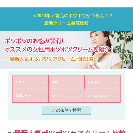
＜2023年＞首元のポツポツがつるん！？
最新クリーム徹底比較
口コミ
価格
返金保証
定期コース
タイプ
ハトムギエキス