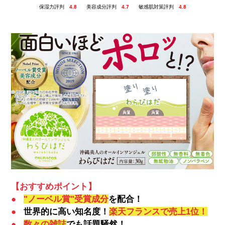
保湿力評判
4.8
美容成分評判
4.7
敏感肌対策評判
4.8
【おすすめポイント】
●
"ノーベル賞"受賞成分
を配合！
●
世界的に高い知名度！
楽天フランスで売上1位！
●
数々の雑誌
でも話題騒然！