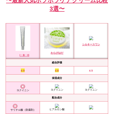
〜最新人気ポツポツケアクリーム比較
3選〜
シルキースワン
わらびはだ
I・B・O
総合評価
4.9
4.8
4.5
保湿成分
ヨクイニン
ヨクイニン
ヨクイニン
配合成分
ヒアルロン酸
サリチル酸（防腐剤）