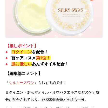
【推しポイント】
●
ヨクイニン
を配合！
●
首ケアコスメ
第1位！
●
肌に優しい
あんずオイル配合！
【編集部コメント】
「
シルキースワン
」もおすすめです！
ヨクイニン・あんずオイル・オウバクエキスなどのケア成
分が配合されており、97,000個販売と実績も十分。