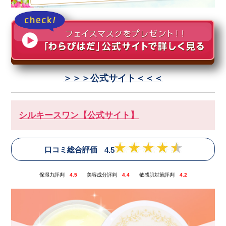
＞＞＞公式サイト＜＜＜
シルキースワン【公式サイト】
口コミ総合評価
4.5
保湿力評判
4.5
美容成分評判
4.4
敏感肌対策評判
4.2