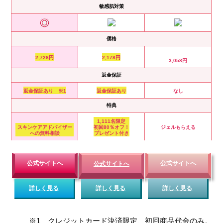
敏感肌対策
価格
2,728円
2,178円
3,058円
返金保証
返金保証あり ※1
返金保証あり
なし
特典
1,111名限定
スキンケアアドバイザー
初回80％オフ！
ジェルもらえる
への無料相談
プレゼント付き
公式サイトへ
公式サイトへ
公式サイトへ
詳しく見る
詳しく見る
詳しく見る
※1 クレジットカード決済限定、初回商品代金のみ。