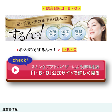
＜総合1位はI・B・O＞
●
ポツポツがするんっ！
＞
I・B・O
運営者情報